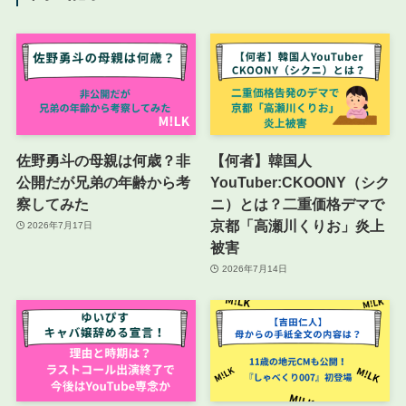
佐野勇斗の母親は何歳？非
【何者】韓国人
公開だが兄弟の年齢から考
YouTuber:CKOONY（シク
察してみた
ニ）とは？二重価格デマで
京都「高瀬川くりお」炎上
2026年7月17日
被害
2026年7月14日