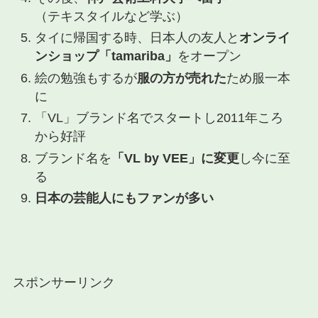
（テキスタイルなど学ぶ）
タイに帰国する時、日本人の友人と
オンライ
ンショップ「tamariba」
をオープン
絵の勉強もするが
服の方が売れた
ため服一本
に
「VL」ブランド名でスタートし2011年ころ
から好評
ブランド名を
「VL by VEE」に変更
し今に至
る
日本の芸能人にもファンが多い
スポンサーリンク