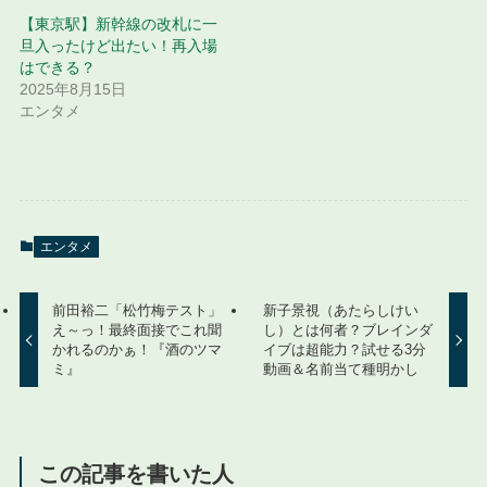
【東京駅】新幹線の改札に一
旦入ったけど出たい！再入場
はできる？
2025年8月15日
エンタメ
エンタメ
前田裕二「松竹梅テスト」
新子景視（あたらしけい
え～っ！最終面接でこれ聞
し）とは何者？ブレインダ
かれるのかぁ！『酒のツマ
イブは超能力？試せる3分
ミ』
動画＆名前当て種明かし
この記事を書いた人