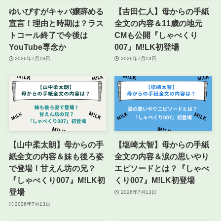
ゆいぴすがキャバ嬢辞める
【吉田仁人】母からの手紙
宣言！理由と時期は？ラス
全文の内容＆11歳の地元
トコール終了で今後は
CMも公開『しゃべくり
YouTube専念か
007』M!LK初登場
2026年7月13日
2026年7月13日
【山中柔太朗】母からの手
【塩崎太智】母からの手紙
紙全文の内容＆妹も後ろ姿
全文の内容＆涙の思いやり
で登場！甘えん坊の兄？
エピソードとは？『しゃべ
『しゃべくり007』M!LK初
くり007』M!LK初登場
登場
2026年7月13日
2026年7月13日