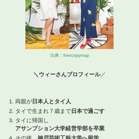
出典：freecopymap
＼ウィーさんプロフィール
／
両親が
日本人とタイ人
タイで生まれ７歳まで
日本で過ごす
タイに帰国し
アサンプション大学経営学部を卒業
その後、
神戸芸術工科大学へ留学