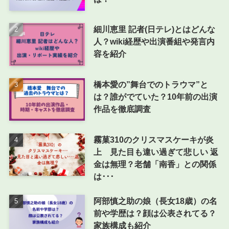
細川恵里 記者(日テレ)とはどんな
人？wiki経歴や出演番組や発言内
容を紹介
橋本愛の”舞台でのトラウマ”と
は？誰がでていた？10年前の出演
作品を徹底調査
霧菓310のクリスマスケーキが炎
上 見た目も違い過ぎて悲しい 返
金は無理？老舗「南香」との関係
は･･･
阿部慎之助の娘（長女18歳）の名
前や学歴は？顔は公表されてる？
家族構成も紹介