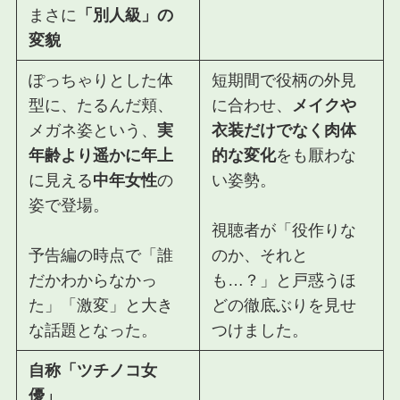
まさに
「別人級」の
変貌
ぽっちゃりとした体
短期間で役柄の外見
型
に、
たるんだ頬
、
に合わせ、
メイクや
メガネ姿という、
実
衣装だけでなく肉体
年齢より遥かに年上
的な変化
をも厭わな
に見える
中年女性
の
い姿勢。
姿で登場。
視聴者が「役作りな
予告編の時点で
「誰
のか、それと
だかわからなかっ
も…？」と戸惑う
ほ
た」
「激変」と大き
どの徹底ぶりを見せ
な話題となった。
つけました。
自称「ツチノコ女
優」