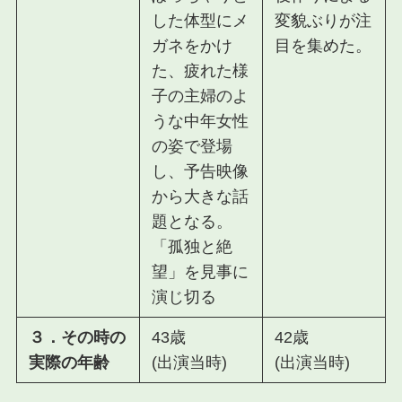
した体型にメ
変貌ぶり
が注
ガネをかけ
目を集めた。
た、疲れた様
子の主婦のよ
うな中年女性
の姿
で登場
し、予告映像
から大きな話
題となる。
「孤独と絶
望」を見事に
演じ切る
３．その時の
43歳
42歳
実際の年齢
(出演当時)
(出演当時)