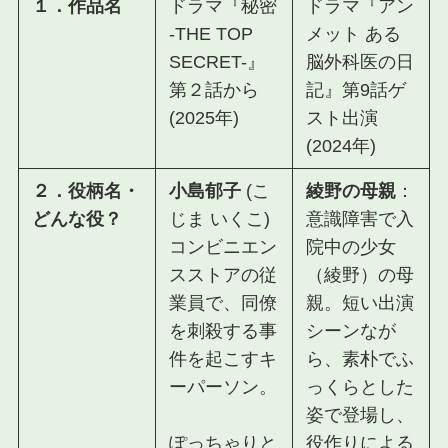
１．作品名
ドラマ『秘密
ドラマ『アン
-THE TOP
メット ある
SECRET-』
脳外科医の日
第２話から
記』第9話ゲ
(2025年)
スト出演
(2024年)
２．役柄名・
小島郁子
(こ
綾野の母親
：
どんな役？
じま いくこ)
意識障害で入
コンビニエン
院中の少女
スストアの従
（綾野）の
母
業員で、同僚
親
。短い出演
を刺殺する事
シーンなが
件を起こすキ
ら、
素朴でふ
ーパーソン。
っくらとした
姿で登場し、
ぽっちゃりと
役作りによる