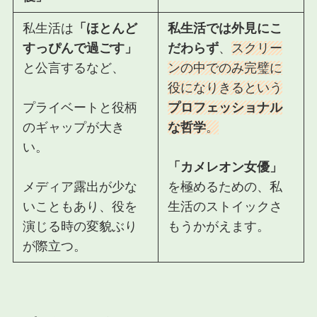
私生活
は
「ほとんど
私生活では外見にこ
すっぴんで過ごす」
だわらず
、
スクリー
と公言するなど、
ンの中でのみ完璧に
役になりきるという
プライベートと役柄
プロフェッショナル
のギャップが大き
な哲学
。
い。
「カメレオン女優」
メディア露出が少な
を極めるための、私
いこともあり、役を
生活のストイックさ
演じる時の変貌ぶり
もうかがえます。
が際立つ。