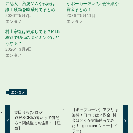
に乱入…所属ジムや代表は
がポーカー強い?大会実績や
誰？騒動を時系列でまとめ
賞金まとめ！
2026年5月7日
2026年5月11日
エンタメ
エンタメ
村上宗隆は結婚してる？MLB
移籍で結婚のタイミングはど
うなる？
2026年3月9日
エンタメ
エンタメ
【ポップコーン】アプリは
幾田りら(ソロ)と
無料！口コミは？課金･料
YOASOBIの違いって何だ
金はどうか実際使ってみ
ろ？関係性にも注目！【紅
た！（popcorn:ショートド
白】
ラマ）