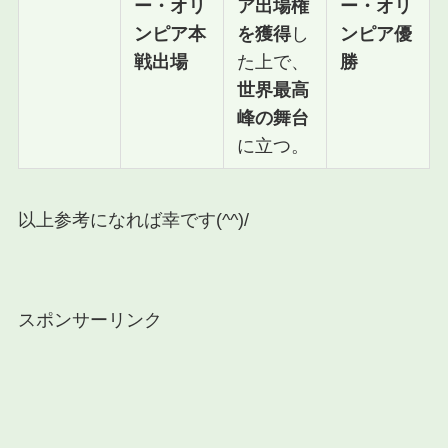
ー・オリ
ア出場権
ー・オリ
ンピア本
を獲得
し
ンピア優
戦出場
た上で、
勝
世界最高
峰の舞台
に立つ。
以上参考になれば幸です(^^)/
スポンサーリンク