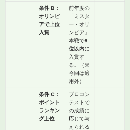
条件 B：
前年度の
オリンピ
「ミスタ
アで上位
ー・オリ
入賞
ンピア」
本戦で
6
位以内
に
入賞す
る。（※
今回は適
用外）
条件 C：
プロコン
ポイント
テストで
ランキン
の成績に
グ上位
応じて与
えられる