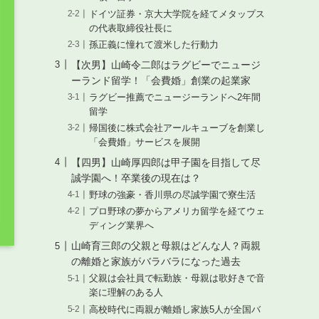
ドイツ証券・京大大学院を経てメタップス
の代表取締役社長に
孫正義に憧れて渡米した行動力
【次男】山崎令二郎はラグビーでニュージ
ーランド留学！「会費婚」創業の起業家
ラグビー推薦でニュージーランドへ2年間
留学
帰国後に株式会社アールキューブを創業し
「会費婚」サービスを展開
【四男】山崎厚四郎は甲子園を目指して尽
誠学園へ！卒業後の現在は？
野球の強豪・香川県の尽誠学園で寮生活
プロ野球の夢からアメリカ留学を経てウェ
ディング業界へ
山崎育三郎の父親と母親はどんな人？両親
の離婚と家族がバラバラになった過去
父親は会社員で転勤族・母親は歌好きで音
楽に理解のある人
高校時代に両親が離婚し家族5人が全国バ