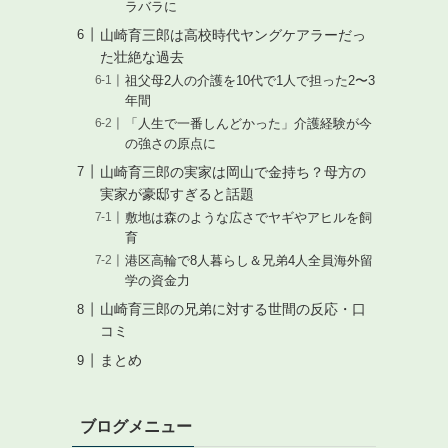
ラバラに
山崎育三郎は高校時代ヤングケアラーだっ
た壮絶な過去
祖父母2人の介護を10代で1人で担った2〜3
年間
「人生で一番しんどかった」介護経験が今
の強さの原点に
山崎育三郎の実家は岡山で金持ち？母方の
実家が豪邸すぎると話題
敷地は森のような広さでヤギやアヒルを飼
育
港区高輪で8人暮らし＆兄弟4人全員海外留
学の資金力
山崎育三郎の兄弟に対する世間の反応・口
コミ
まとめ
ブログメニュー