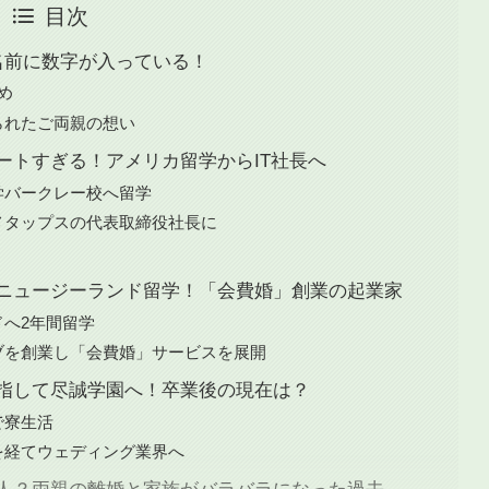
目次
名前に数字が入っている！
め
られたご両親の想い
ートすぎる！アメリカ留学からIT社長へ
学バークレー校へ留学
メタップスの代表取締役社長に
ニュージーランド留学！「会費婚」創業の起業家
へ2年間留学
ブを創業し「会費婚」サービスを展開
指して尽誠学園へ！卒業後の現在は？
で寮生活
を経てウェディング業界へ