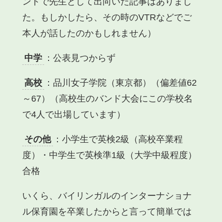
ントで先生として出向いた記事はありまし
た。もしかしたら、その時のVTRなどでご
本人が話したのかもしれません）
中学
：公表見つからず
高校
：品川女子学院（東京都）（偏差値62
～67）
（高校生のバンド大会にこの学校名
で4人で出場しています）
その他
：
小学生で英検2級
（
高校卒業
程
度）・
中学生で英検準1級
（
大学中級
程度）
合格
いくら、バイリンガルのインターナショナ
ル保育園を卒業したからと言って簡単では