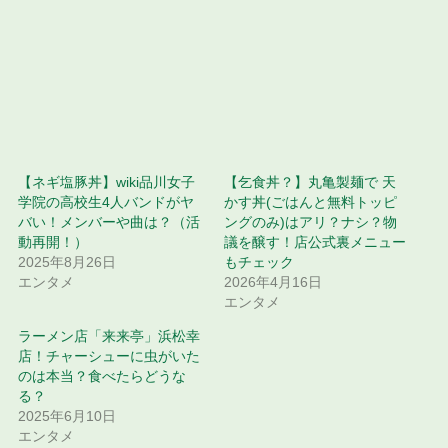
【ネギ塩豚丼】wiki品川女子
【乞食丼？】丸亀製麺で 天
学院の高校生4人バンドがヤ
かす丼(ごはんと無料トッピ
バい！メンバーや曲は？（活
ングのみ)はアリ？ナシ？物
動再開！）
議を醸す！店公式裏メニュー
2025年8月26日
もチェック
エンタメ
2026年4月16日
エンタメ
ラーメン店「来来亭」浜松幸
店！チャーシューに虫がいた
のは本当？食べたらどうな
る？
2025年6月10日
エンタメ