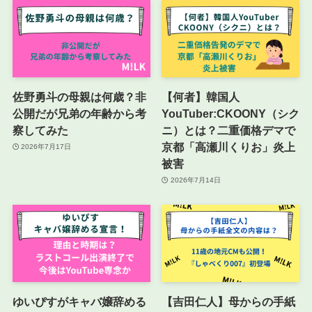
佐野勇斗の母親は何歳？非
【何者】韓国人
公開だが兄弟の年齢から考
YouTuber:CKOONY（シク
察してみた
ニ）とは？二重価格デマで
京都「高瀬川くりお」炎上
2026年7月17日
被害
2026年7月14日
ゆいぴすがキャバ嬢辞める
【吉田仁人】母からの手紙