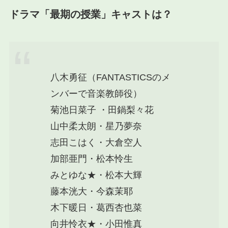
ドラマ「最期の授業」キャストは？
八木勇征（FANTASTICSのメ
ンバーで音楽教師役）
菊池日菜子 ・田鍋梨々花
山中柔太朗・星乃夢奈
志田こはく・大倉空人
加部亜門・松本怜生
みとゆな★・松本大輝
藤本洸大・今森茉耶
木下暖日・葛西杏也菜
向井怜衣★・小田惟真