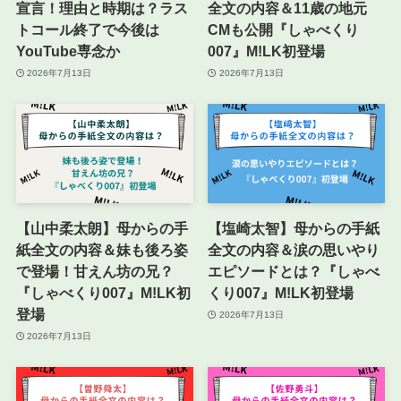
宣言！理由と時期は？ラス
全文の内容＆11歳の地元
トコール終了で今後は
CMも公開『しゃべくり
YouTube専念か
007』M!LK初登場
2026年7月13日
2026年7月13日
【山中柔太朗】母からの手
【塩崎太智】母からの手紙
紙全文の内容＆妹も後ろ姿
全文の内容＆涙の思いやり
で登場！甘えん坊の兄？
エピソードとは？『しゃべ
『しゃべくり007』M!LK初
くり007』M!LK初登場
登場
2026年7月13日
2026年7月13日