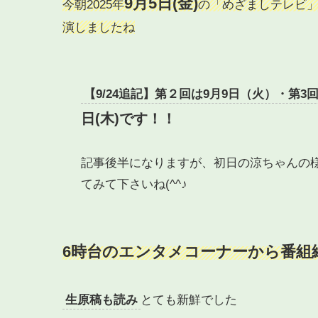
9
月
5
日
(
金
)
今朝
2025
年
の「めざましテレビ
演しましたね
【9/24追記】第２回は9月9日（火）・
第3回
日(木)です！！
記事後半になりますが、初日の涼ちゃんの様
てみて下さいね(^^♪
6時台のエンタメコーナーから番組
生原稿も読み
とても新鮮でした