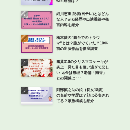
wiki経歴は？
細川恵里 記者(日テレ)とはどん
な人？wiki経歴や出演番組や発
言内容を紹介
橋本愛の”舞台でのトラウ
マ”とは？誰がでていた？10年
前の出演作品を徹底調査
霧菓310のクリスマスケーキが
炎上 見た目も違い過ぎて悲し
い 返金は無理？老舗「南香」
との関係は･･･
阿部慎之助の娘（長女18歳）
の名前や学歴は？顔は公表され
てる？家族構成も紹介