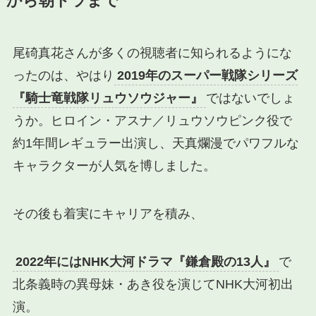
から朝ドラまで
尾碕真花さんが多くの視聴者に知られるようにな
ったのは、やはり
2019年のスーパー戦隊シリーズ
『騎士竜戦隊リュウソウジャー』
ではないでしょ
うか。ヒロイン・アスナ／リュウソウピンク役で
約1年間レギュラー出演し、天真爛漫でパワフルな
キャラクターが人気を博しました。
その後も着実にキャリアを積み、
2022年にはNHK大河ドラマ『鎌倉殿の13人』
で
北条義時の異母妹・あき役を演じてNHK大河初出
演。