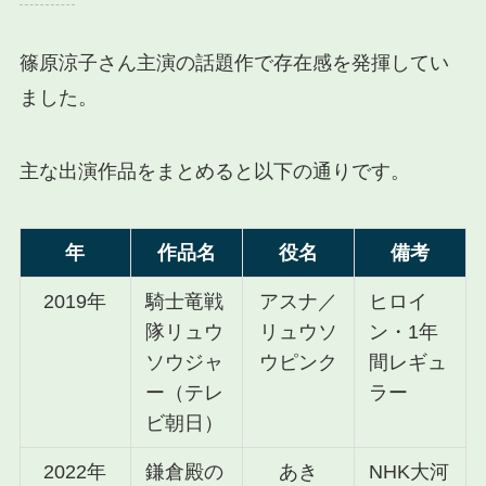
篠原涼子さん主演の話題作で存在感を発揮してい
ました。
主な出演作品をまとめると以下の通りです。
年
作品名
役名
備考
2019年
騎士竜戦
アスナ／
ヒロイ
隊リュウ
リュウソ
ン・1年
ソウジャ
ウピンク
間レギュ
ー（テレ
ラー
ビ朝日）
2022年
鎌倉殿の
あき
NHK大河