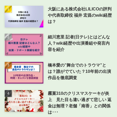
大阪にある株式会社LILICOの評判
や代表取締役 福井 宏昌のwiki経歴
は？
細川恵里 記者(日テレ)とはどんな
人？wiki経歴や出演番組や発言内
容を紹介
橋本愛の”舞台でのトラウマ”と
は？誰がでていた？10年前の出演
作品を徹底調査
霧菓310のクリスマスケーキが炎
上 見た目も違い過ぎて悲しい 返
金は無理？老舗「南香」との関係
は･･･