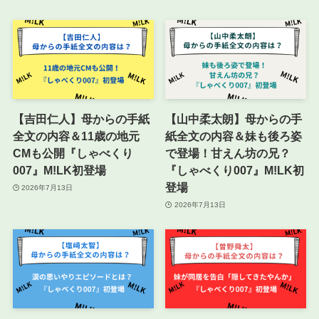
【吉田仁人】母からの手紙
【山中柔太朗】母からの手
全文の内容＆11歳の地元
紙全文の内容＆妹も後ろ姿
CMも公開『しゃべくり
で登場！甘えん坊の兄？
007』M!LK初登場
『しゃべくり007』M!LK初
登場
2026年7月13日
2026年7月13日