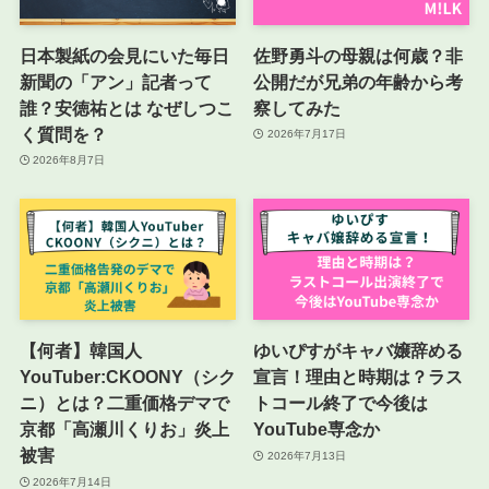
日本製紙の会見にいた毎日
佐野勇斗の母親は何歳？非
新聞の「アン」記者って
公開だが兄弟の年齢から考
誰？安徳祐とは なぜしつこ
察してみた
く質問を？
2026年7月17日
2026年8月7日
【何者】韓国人
ゆいぴすがキャバ嬢辞める
YouTuber:CKOONY（シク
宣言！理由と時期は？ラス
ニ）とは？二重価格デマで
トコール終了で今後は
京都「高瀬川くりお」炎上
YouTube専念か
被害
2026年7月13日
2026年7月14日