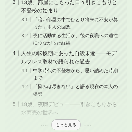
13歳、部屋にこもった日々引きこもりと
不登校の始まり
「暗い部屋の中でひとり将来に不安が募
った」本人の回想
夜に活動する生活が、後の夜職への適性
につながった経緯
人生の転換期にあった自殺未遂——モデ
ルプレス取材で語られた過去
中学時代の不登校から、思い詰めた時期
まで
「悩みは尽きない」と語る現在の本人の
姿勢
18歳、夜職デビュー——引きこもりから
水商売の世界へ
もっと見る