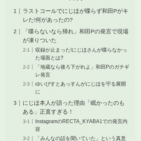
ラストコールでにじほが喋らず和田Pがキ
レた!何があったの?
「喋らないなら帰れ」和田Pの発言で現場
が凍りついた
収録が止まった!にじほさんが喋らなかっ
た場面とは?
「地蔵なら後ろ下がれよ」和田Pのガチギ
レ発言
ゆいぴすとあっすんがにじほを守る展開
に
にじほ本人が語った理由「眠かったのも
ある」正直すぎる！
InstagramのRECTA_KYABA1での発言内
容
「みんなの話を聞いていた」という真意