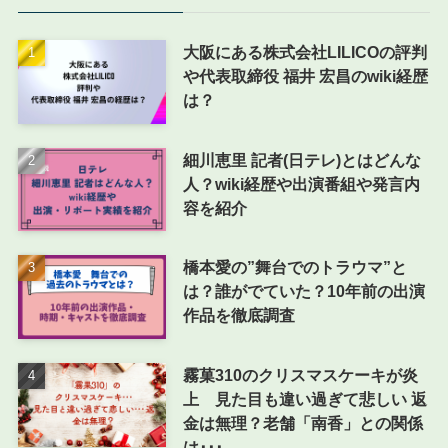
大阪にある株式会社LILICOの評判
や代表取締役 福井 宏昌のwiki経歴
は？
細川恵里 記者(日テレ)とはどんな
人？wiki経歴や出演番組や発言内
容を紹介
橋本愛の”舞台でのトラウマ”と
は？誰がでていた？10年前の出演
作品を徹底調査
霧菓310のクリスマスケーキが炎
上 見た目も違い過ぎて悲しい 返
金は無理？老舗「南香」との関係
は･･･