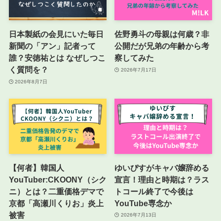
日本製紙の会見にいた毎日
佐野勇斗の母親は何歳？非
新聞の「アン」記者って
公開だが兄弟の年齢から考
誰？安徳祐とは なぜしつこ
察してみた
く質問を？
2026年7月17日
2026年8月7日
【何者】韓国人
ゆいぴすがキャバ嬢辞める
YouTuber:CKOONY（シク
宣言！理由と時期は？ラス
ニ）とは？二重価格デマで
トコール終了で今後は
京都「高瀬川くりお」炎上
YouTube専念か
被害
2026年7月13日