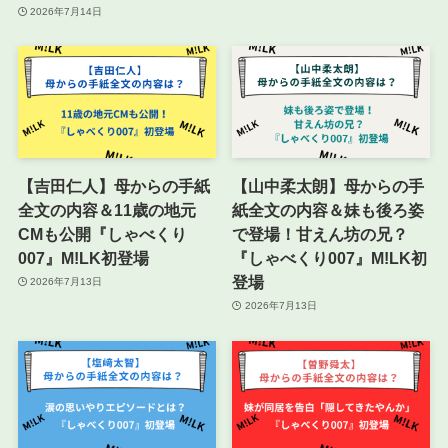
2026年7月14日
【吉田仁人】母からの手紙
【山中柔太朗】母からの手
全文の内容＆11歳の地元
紙全文の内容＆妹も後ろ姿
CMも公開『しゃべくり
で登場！甘えん坊の兄？
007』M!LK初登場
『しゃべくり007』M!LK初
登場
2026年7月13日
2026年7月13日