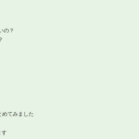
いの？
？
とめてみました
ます