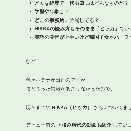
どんな
経歴
で、
代表曲
にはどんなものが？
学歴や年齢
は？
どこの事務所
に所属してる？
HIKKAの読み方もそのまま「ヒッカ」
でい
英語の発音が上手いけど帰国子女かハーフ
など
色々ハテナが出たのですが
まとまった情報があまりなかったので、
現在までの
HIKKA（ヒッカ）
さんについてま
デビュー前の
下積み時代の動画も紹介
してい