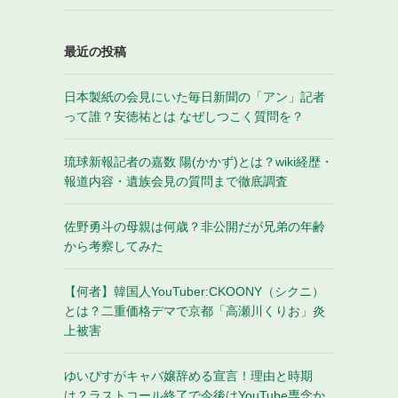
最近の投稿
日本製紙の会見にいた毎日新聞の「アン」記者
って誰？安徳祐とは なぜしつこく質問を？
琉球新報記者の嘉数 陽(かかず)とは？wiki経歴・
報道内容・遺族会見の質問まで徹底調査
佐野勇斗の母親は何歳？非公開だが兄弟の年齢
から考察してみた
【何者】韓国人YouTuber:CKOONY（シクニ）
とは？二重価格デマで京都「高瀬川くりお」炎
上被害
ゆいぴすがキャバ嬢辞める宣言！理由と時期
は？ラストコール終了で今後はYouTube専念か