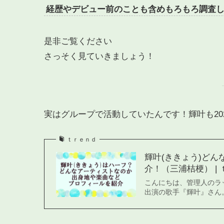
経歴やデビュー前のことも含めもろもろ調査
是非ご覧ください
さっそく見ていきましょう！
実はグループで活動していたんです！輝叶も2025
ｔｒｅｎｄ
輝叶(ききょう)どん
介！（三浦桔梗） |
こんにちは、管理人のラッコ
出演の歌手『輝叶』さん