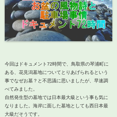
今回はドキュメント72時間で、鳥取県の琴浦町に
ある、
花見潟墓地
についてとりあげられるという
事でなぜお墓？と不思議に思いましたが、早速調
べてみました。
自然発生型の墓地
では
日本最大級
という事も気に
なりました。海岸に面した墓地としても西日本最
大級だそうです。