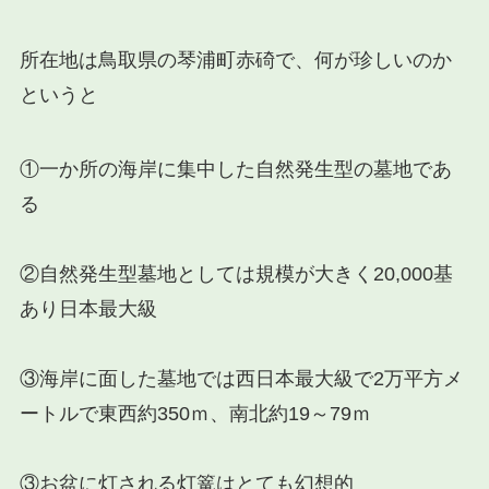
所在地は鳥取県の琴浦町赤碕で、何が珍しいのか
というと
①
一か所の海岸に集中
した
自然発生型の墓地
であ
る
②自然発生型墓地としては
規模が大きく20,000基
あり日本最大級
③
海岸に面した
墓地では西日本最大級で2万平方メ
ートルで東西約350ｍ、南北約19～79ｍ
③
お盆
に灯される
灯篭はとても幻想的