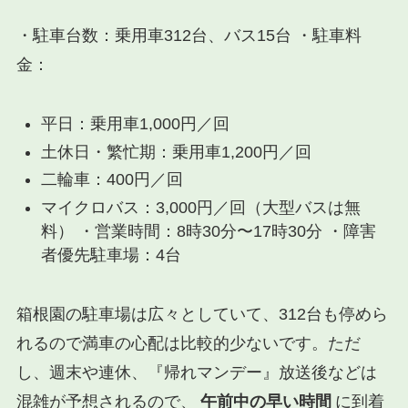
・駐車台数：乗用車312台、バス15台 ・駐車料
金：
平日：乗用車1,000円／回
土休日・繁忙期：乗用車1,200円／回
二輪車：400円／回
マイクロバス：3,000円／回（大型バスは無
料） ・営業時間：8時30分〜17時30分 ・障害
者優先駐車場：4台
箱根園の駐車場は広々としていて、312台も停めら
れるので満車の心配は比較的少ないです。ただ
し、週末や連休、『帰れマンデー』放送後などは
混雑が予想されるので、
午前中の早い時間
に到着