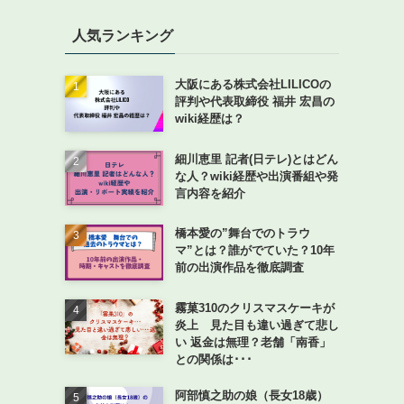
人気ランキング
大阪にある株式会社LILICOの
評判や代表取締役 福井 宏昌の
wiki経歴は？
細川恵里 記者(日テレ)とはどん
な人？wiki経歴や出演番組や発
言内容を紹介
橋本愛の”舞台でのトラウ
マ”とは？誰がでていた？10年
前の出演作品を徹底調査
霧菓310のクリスマスケーキが
炎上 見た目も違い過ぎて悲し
い 返金は無理？老舗「南香」
との関係は･･･
阿部慎之助の娘（長女18歳）