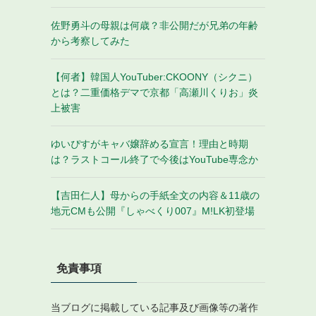
佐野勇斗の母親は何歳？非公開だが兄弟の年齢
から考察してみた
【何者】韓国人YouTuber:CKOONY（シクニ）
とは？二重価格デマで京都「高瀬川くりお」炎
上被害
ゆいぴすがキャバ嬢辞める宣言！理由と時期
は？ラストコール終了で今後はYouTube専念か
【吉田仁人】母からの手紙全文の内容＆11歳の
地元CMも公開『しゃべくり007』M!LK初登場
免責事項
当ブログに掲載している記事及び画像等の著作