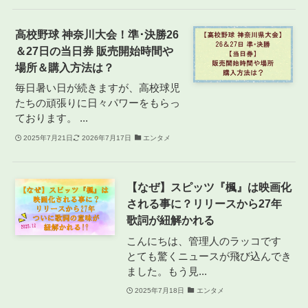
高校野球 神奈川大会！準･決勝26
＆27日の当日券 販売開始時間や
場所＆購入方法は？
毎日暑い日が続きますが、高校球児
たちの頑張りに日々パワーをもらっ
ております。 ...
2025年7月21日
2026年7月17日
エンタメ
【なぜ】スピッツ『楓』は映画化
される事に？リリースから27年
歌詞が紐解かれる
こんにちは、管理人のラッコです
とても驚くニュースが飛び込んでき
ました。もう見...
2025年7月18日
エンタメ