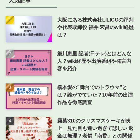
人気記事
大阪にある株式会社LILICOの評判
や代表取締役 福井 宏昌のwiki経歴
は？
細川恵里 記者(日テレ)とはどんな
人？wiki経歴や出演番組や発言内
容を紹介
橋本愛の”舞台でのトラウマ”と
は？誰がでていた？10年前の出演
作品を徹底調査
霧菓310のクリスマスケーキが炎
上 見た目も違い過ぎて悲しい 返
金は無理？老舗「南香」との関係